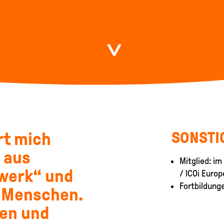
rt mich
SONSTI
 aus
Mitglied: i
werk“ und
/ ICOi Europ
Fortbildung
 Menschen.
den und