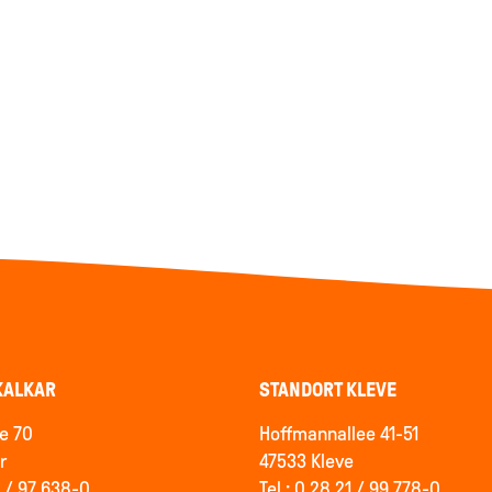
KALKAR
STANDORT KLEVE
e 70
Hoffmannallee 41-51
r
47533 Kleve
4 / 97 638-0
Tel.: 0 28 21 / 99 778-0