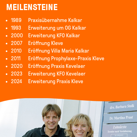
MEILENSTEINE
1989
Praxisübernahme Kalkar
1993
Erweiterung um OG Kalkar
2000
Erweiterung KFO Kalkar
2007
Eröffnung Kleve
2010
Eröffnung Villa Maria Kalkar
2011
Eröffnung Prophylaxe-Praxis Kleve
2020
Eröffnung Praxis Kevelaer
2023
Erweiterung KFO Kevelaer
2024
Erweiterung Praxis Kleve