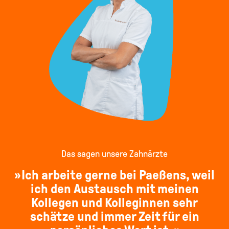
Das sagen unsere Zahnärzte
Ich arbeite gerne bei Paeßens, weil
ich den Austausch mit meinen
Kollegen und Kolleginnen sehr
schätze und immer Zeit für ein